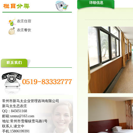
详细信息
农庄住宿
农庄餐饮
常州市新马太企业管理咨询有限公司
新马太生态农庄
QQ：845051168
邮箱:xmtnz@163.com
地址:常州市雪堰镇雪马路1号
联系人:凌文中
手机:15806199391