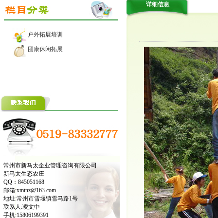
详细信息
户外拓展培训
团康休闲拓展
常州市新马太企业管理咨询有限公司
新马太生态农庄
QQ：845051168
邮箱:xmtnz@163.com
地址:常州市雪堰镇雪马路1号
联系人:凌文中
手机:15806199391